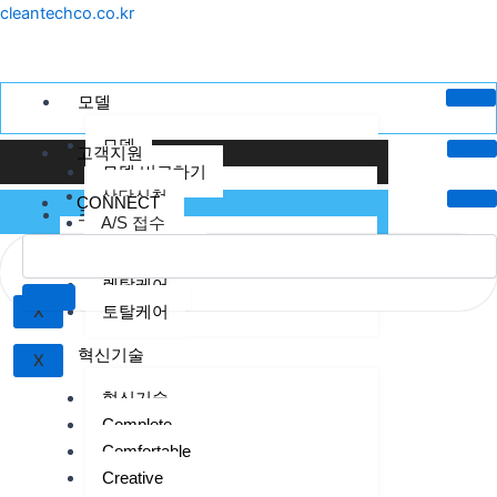
콘
Menu
cleantechco.co.kr
텐
츠
로
모델
건
모델
너
고객지원
모델 비교하기
뛰
상담신청
기
CONNECT
크린텍케어
A/S 접수
크린텍 케어
렌탈케어
토탈케어
X
혁신기술
X
혁신기술
Complete
Comfortable
Creative