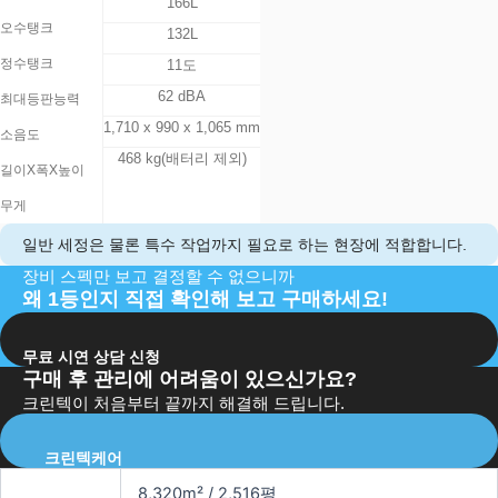
166L
오수탱크
132L
정수탱크
11도
62 dBA
최대등판능력
1,710 x 990 x 1,065 mm
소음도
468 kg(배터리 제외)
길이X폭X높이
무게
일반 세정은 물론 특수 작업까지 필요로 하는 현장에 적합합니다.
장비 스펙만 보고 결정할 수 없으니까
왜 1등인지 직접 확인해 보고 구매하세요!
무료 시연 상담 신청
구매 후 관리에 어려움이 있으신가요?
크린텍이 처음부터 끝까지 해결해 드립니다.
크린텍케어
8,320m² / 2,516평