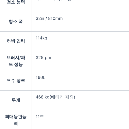
청소 능력
32in / 810mm
청소 폭
114kg
하방 입력
브러시/패
325rpm
드 성능
166L
오수 탱크
468 kg(배터리 제외)
무게
최대등판능
11도
력