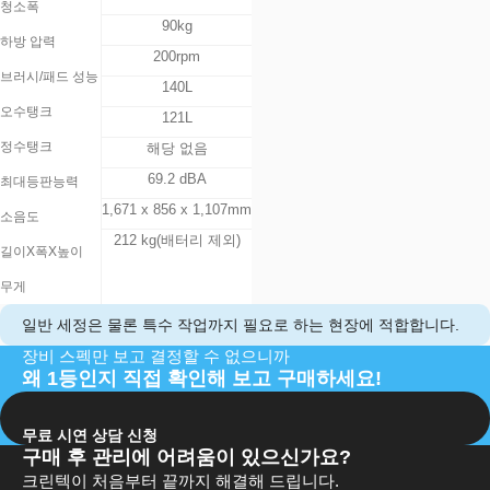
청소폭
90kg
하방 압력
200rpm
브러시/패드 성능
140L
오수탱크
121L
정수탱크
해당 없음
69.2 dBA
최대등판능력​
1,671 x 856 x 1,107mm
소음도
212 kg
(배터리 제외)
길이X폭X높이
무게
일반 세정은 물론 특수 작업까지 필요로 하는 현장에 적합합니다.​
장비 스펙만 보고 결정할 수 없으니까
왜 1등인지 직접 확인해 보고 구매하세요!
무료 시연 상담 신청
구매 후 관리에 어려움이 있으신가요?
크린텍이 처음부터 끝까지 해결해 드립니다.