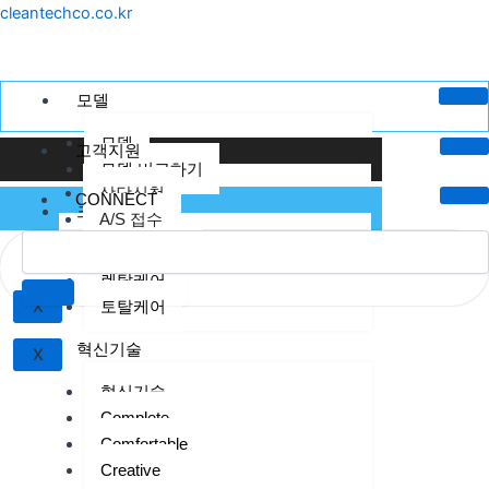
콘
Menu
cleantechco.co.kr
텐
츠
로
모델
건
모델
너
고객지원
모델 비교하기
뛰
상담신청
기
CONNECT
크린텍케어
A/S 접수
크린텍 케어
렌탈케어
토탈케어
X
혁신기술
X
혁신기술
Complete
Comfortable
Creative