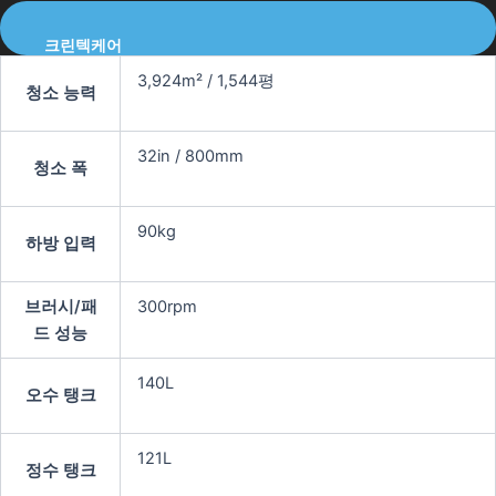
크린텍케어
3,924m² / 1,544평
청소 능력
32in / 800mm
청소 폭
90kg
하방 입력
브러시/패
300rpm
드 성능
140L
오수 탱크
121L
정수 탱크