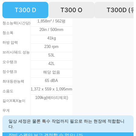
T300 D
T300 O
T300D (
1,858m² / 562평
청소능력(시간당)
20in / 500mm
청소폭
41kg
하방 압력
230 rpm
브러시/패드 성능
53L
오수탱크
42L
정수탱크
해당 없음
65 dBA
최대등판능력​
1,372 x 559 x 1,095mm
소음도
109kg(배터리제외)
길이X폭X높이
무게
일상 세정은 물론 특수 작업까지 필요로 하는 현장에 적합합니
다.
장비 스펙만 보고 결정할 수 없으니까