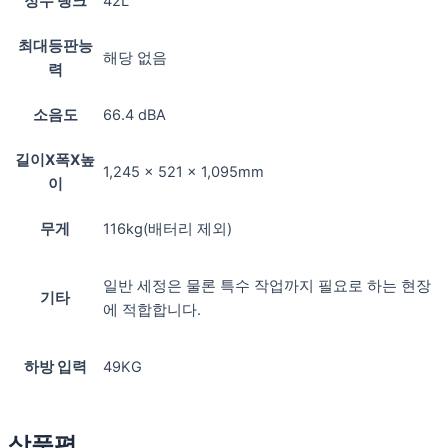
정수 탱크
42L
최대등판능
해당 없음
력
소음도
66.4 dBA
길이X폭X높
1,245 x 521 x 1,095mm
이
무게
116kg(배터리 제외)
일반 세정은 물론 특수 작업까지 필요로 하는 현장
기타
에 적합합니다.
하방 입력
49KG
상품평