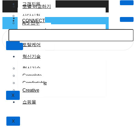
고객지원
모델 비교하기
상담신청
크린텍케어
CONNECT
A/S 접수
크린텍 케어
렌탈케어
토탈케어
X
혁신기술
혁신기술
Complete
Comfortable
Creative
X
쇼핑몰
X