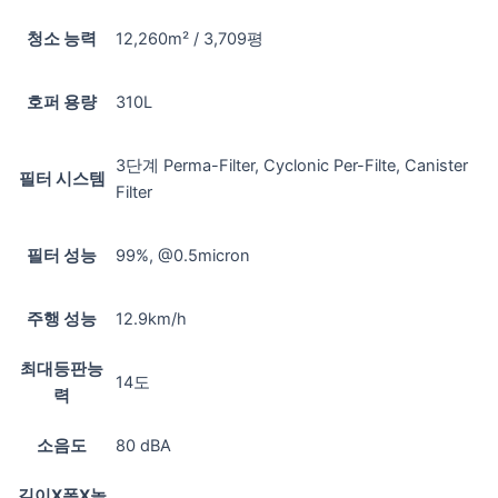
청소 능력
12,260m² / 3,709평
호퍼 용량
310L
3단계 Perma-Filter, Cyclonic Per-Filte, Canister
필터 시스템
Filter
필터 성능
99%, @0.5micron
주행 성능
12.9km/h
최대등판능
14도
력
소음도
80 dBA
길이X폭X높