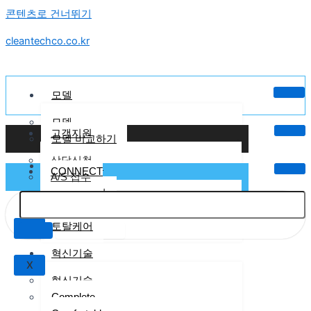
콘텐츠로 건너뛰기
cleantechco.co.kr
모델
모델
고객지원
모델 비교하기
상담신청
크린텍케어
CONNECT
A/S 접수
크린텍 케어
렌탈케어
토탈케어
X
혁신기술
X
혁신기술
Complete