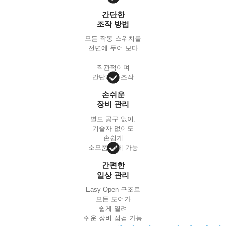
간단한
조작 방법
모든 작동 스위치를
전면에 두어 보다
직관적이며
간단하게 조작
손쉬운
장비 관리
별도 공구 없이,
기술자 없이도
손쉽게
소모품 교체 가능
간편한
일상 관리
Easy Open 구조로
모든 도어가
쉽게 열려
쉬운 장비 점검 가능