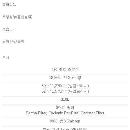
필터성능
주행성능(등판능력)
소음도
길이X폭X높이
무게
다이렉트 스로우
12,260m² / 3,709평
50in / 1,270mm(싱글브러시)
62in / 1,575mm(듀얼브러시)
310L
3단계 필터
Perma-Filter, Cyclonic Per-Filte, Canister Filter
99%, @0.5micron
엔진 타입 12.9km/h (14도)