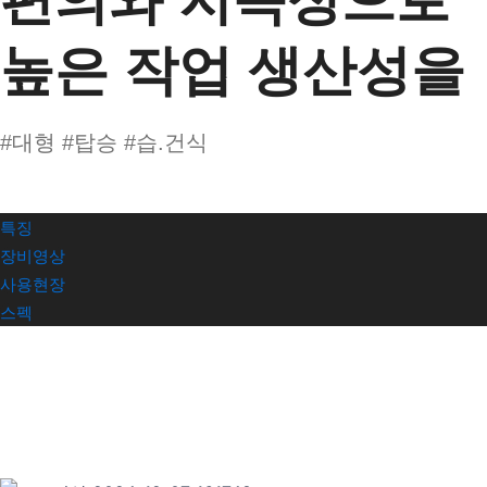
높은 작업 생산성을
#대형 #탑승 #습.건식​
특징
장비영상
사용현장
스펙