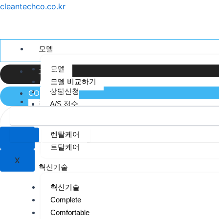
콘
Menu
cleantechco.co.kr
텐
츠
로
모델
건
너
모델
고객지원
뛰
모델 비교하기
상담신청
CONNECT
기
크린텍케어
A/S 접수
크린텍 케어
렌탈케어
X
토탈케어
X
혁신기술
혁신기술
Complete
Comfortable