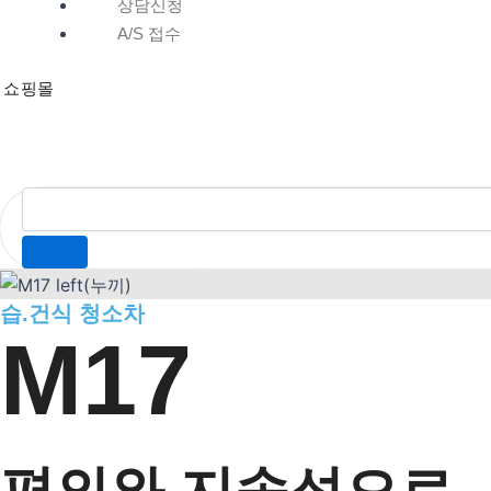
상담신청
A/S 접수
쇼핑몰
습.건식 청소차
M17
편의와 지속성으로