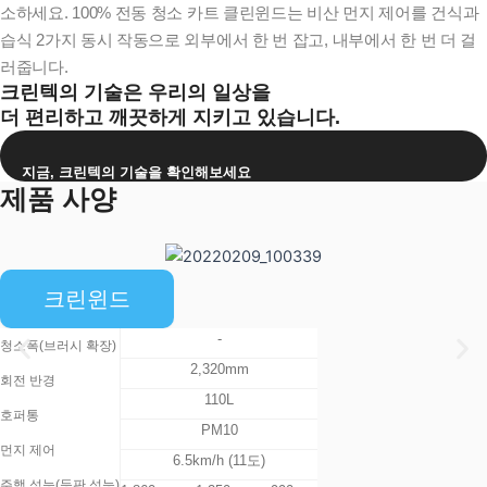
소하세요. 100% 전동 청소 카트 클린윈드는 비산 먼지 제어를 건식과
습식 2가지 동시 작동으로 외부에서 한 번 잡고, 내부에서 한 번 더 걸
러줍니다.
크린텍의 기술은 우리의 일상을
더 편리하고 깨끗하게 지키고 있습니다.
지금, 크린텍의 기술을 확인해보세요
제품 사양
크린윈드
-
청소폭(브러시 확장)​
2,320mm
회전 반경
110L
호퍼통
PM10
먼지 제어
6.5km/h (11도)
주행 성능(등판 성능)