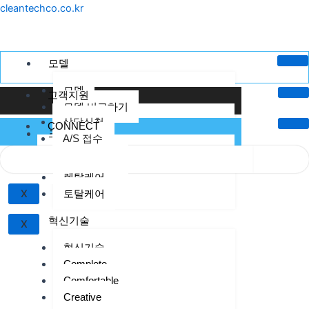
콘
cleantechco.co.kr
텐
츠
로
모델
건
모델
너
고객지원
모델 비교하기
뛰
상담신청
기
CONNECT
크린텍케어
A/S 접수
크린텍 케어
렌탈케어
토탈케어
X
혁신기술
X
혁신기술
Complete
Comfortable
Creative