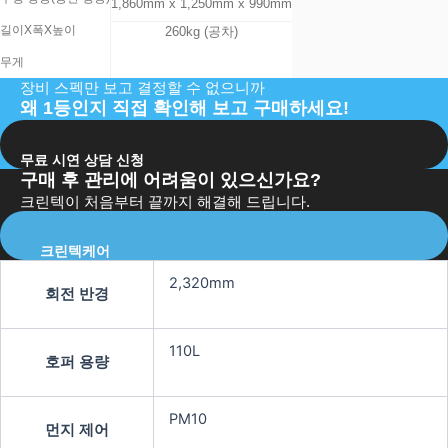
1,860mm x 1,250mm x 990mm
길이X폭X높이
260kg (공차)
무게
장비 스펙만 보고 결정할 수 없으니까
왜 1등인지 직접 확인해 보고 구매하세요!
무료 시연 상담 신청
구매 후 관리에 어려움이 있으신가요?
크린텍이 처음부터 끝까지 해결해 드립니다.
크린텍케어
2,320mm
회전 반경
110L
호퍼 용량
PM10
먼지 제어