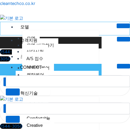
콘
Menu
cleantechco.co.kr
텐
츠
로
모델
건
너
모델
고객지원
뛰
모델 비교하기
상담신청
1544-
기
크린텍케어
A/S 접수
3050
CONNECT
크린텍 케어
렌탈케어
토탈케어
X
혁신기술
혁신기술
X
Complete
Comfortable
Creative
1544-3050